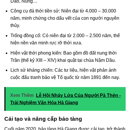
Dao, Nùng…
Công cụ đá thời tiền sử: Niên đại từ 4.000 – 30.000
năm, minh chứng cho dấu vết của con người nguyên
thủy.
Trống đồng cổ: Có niên đại từ 2.000 – 2.500 năm, thể
hiện nền văn minh rực rỡ thời xưa.
Hiện vật thời phong kiến: Bao gồm đồ đất nung thời
Trần (thế kỷ XIII – XIV) khai quật tại chùa Nậm Dầu.
Lịch sử kháng chiến: Các tư liệu, hiện vật phản ánh
cuộc đấu tranh bảo vệ Tổ quốc từ năm 1891 đến nay.
Xem Thêm
Lễ Hội Nhảy Lửa Của Người Pà Thẻn -
Trải Nghiệm Văn Hóa Hà Giang
Cải tạo và nâng cấp bảo tàng
Cuối năm 2020, bảo tàng Hà Giang được cải tạo, trở thành