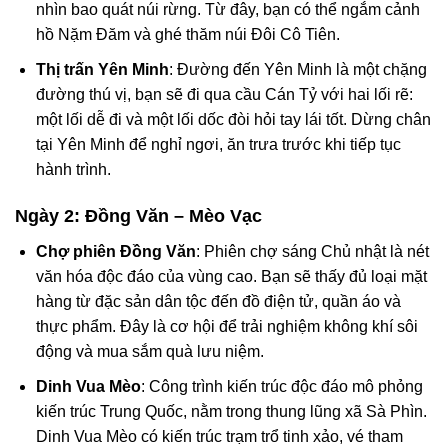
nhìn bao quát núi rừng. Từ đây, bạn có thể ngắm cảnh
hồ Nặm Đăm và ghé thăm núi Đôi Cô Tiên.
Thị trấn Yên Minh
: Đường đến Yên Minh là một chặng
đường thú vị, bạn sẽ đi qua cầu Cán Tỷ với hai lối rẽ:
một lối dễ đi và một lối dốc đòi hỏi tay lái tốt. Dừng chân
tại Yên Minh để nghỉ ngơi, ăn trưa trước khi tiếp tục
hành trình.
Ngày 2: Đồng Văn – Mèo Vạc
Chợ phiên Đồng Văn
: Phiên chợ sáng Chủ nhật là nét
văn hóa độc đáo của vùng cao. Bạn sẽ thấy đủ loại mặt
hàng từ đặc sản dân tộc đến đồ điện tử, quần áo và
thực phẩm. Đây là cơ hội để trải nghiệm không khí sôi
động và mua sắm quà lưu niệm.
Dinh Vua Mèo
: Công trình kiến trúc độc đáo mô phỏng
kiến trúc Trung Quốc, nằm trong thung lũng xã Sà Phìn.
Dinh Vua Mèo có kiến trúc trạm trổ tinh xảo, vé tham