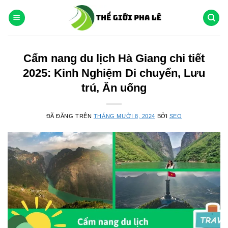
Chuyển
đến
nội
dung
Cẩm nang du lịch Hà Giang chi tiết
2025: Kinh Nghiệm Di chuyển, Lưu
trú, Ăn uống
ĐÃ ĐĂNG TRÊN
THÁNG MƯỜI 8, 2024
BỞI
SEO