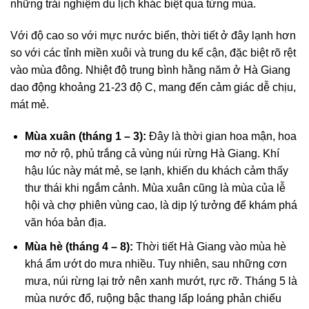
những trải nghiệm du lịch khác biệt qua từng mùa.
Với độ cao so với mực nước biển, thời tiết ở đây lạnh hơn
so với các tỉnh miền xuôi và trung du kế cận, đặc biệt rõ rệt
vào mùa đông. Nhiệt độ trung bình hằng năm ở Hà Giang
dao động khoảng 21-23 độ C, mang đến cảm giác dễ chịu,
mát mẻ.
Mùa xuân (tháng 1 – 3):
Đây là thời gian hoa mận, hoa
mơ nở rộ, phủ trắng cả vùng núi rừng Hà Giang. Khí
hậu lúc này mát mẻ, se lạnh, khiến du khách cảm thấy
thư thái khi ngắm cảnh. Mùa xuân cũng là mùa của lễ
hội và chợ phiên vùng cao, là dịp lý tưởng để khám phá
văn hóa bản địa.
Mùa hè (tháng 4 – 8):
Thời tiết Hà Giang vào mùa hè
khá ẩm ướt do mưa nhiều. Tuy nhiên, sau những cơn
mưa, núi rừng lại trở nên xanh mướt, rực rỡ. Tháng 5 là
mùa nước đổ, ruộng bậc thang lấp loáng phản chiếu