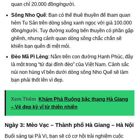
quan chỉ 20.000 đồng/người.
Sông Nho Quế
: Bạn có thể thuê thuyền để tham quan
hẻm Tu Sản trên dòng sông xanh ngọc với giá 100.000
đồng/người. Tuy đường xuống bến thuyền có phần gập
ghềnh, nhưng cảnh quan dòng sông chắc chắn sẽ
khiến bạn quên đi mệt mỏi.
Đèo Mã Pì Lèng
: Nằm trên con đường Hạnh Phúc, đây
là một trong “tứ đại đỉnh đèo” của Việt Nam. Cảnh sắc
núi non hùng vĩ bên dưới dòng sông Nho Quế sẽ làm
bạn phải thốt lên vì đẹp.
Xem Thêm
Khám Phá Ruộng bậc thang Hà Giang
– Vẻ đẹp kỳ vĩ từ thiên nhiên
Ngày 3: Mèo Vạc – Thành phố Hà Giang – Hà Nội
Buổi sáng tại Pả Vi, bạn sẽ có cơ hội trải nghiệm cuộc