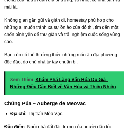
mái lá.
Không gian gần gũi và giản dị, homestay phù hợp cho
những ai muốn tránh xa sự ồn ào của đô thị, tìm đến một
chốn bình yên để thư giãn và trải nghiệm cuộc sống vùng
cao.
Bạn còn có thể thưởng thức những món ăn địa phương
độc đáo, do chủ nhà tự tay chuẩn bị.
Xem Thêm
Khám Phá Làng Văn Hóa Du Già -
Những Điều Cần Biết về Văn Hóa và Thiên Nhiên
Chúng Pủa – Auberge de MeoVac
Địa chỉ:
Thị trấn Mèo Vạc.
Đặc điểm:
Ngôi nhà đất đặc trưng của người dân tộc