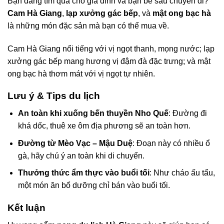
Bạn đang tìm quà cho gia đình và bạn bè sau chuyến đi?
Cam Hà Giang
,
lạp xưởng gác bếp
, và
mật ong bạc hà
là những món đặc sản mà bạn có thể mua về.
Cam Hà Giang nổi tiếng với vị ngọt thanh, mọng nước; lạp
xưởng gác bếp mang hương vị đậm đà đặc trưng; và mật
ong bạc hà thơm mát với vị ngọt tự nhiên.
Lưu ý & Tips du lịch
An toàn khi xuống bến thuyền Nho Quế
: Đường đi
khá dốc, thuê xe ôm địa phương sẽ an toàn hơn.
Đường từ Mèo Vạc – Mậu Duệ
: Đoạn này có nhiều ổ
gà, hãy chú ý an toàn khi di chuyển.
Thưởng thức ẩm thực vào buổi tối
: Như cháo ấu tẩu,
một món ăn bổ dưỡng chỉ bán vào buổi tối.
Kết luận