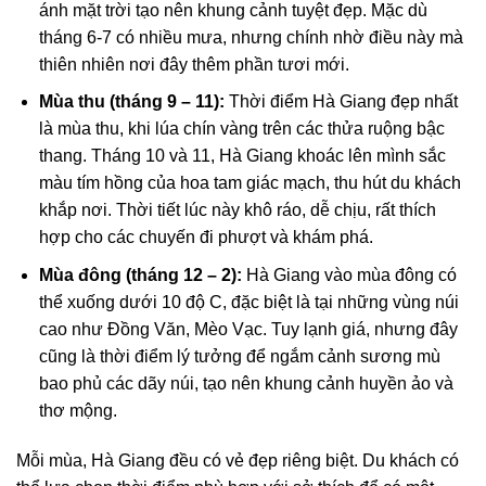
ánh mặt trời tạo nên khung cảnh tuyệt đẹp. Mặc dù
tháng 6-7 có nhiều mưa, nhưng chính nhờ điều này mà
thiên nhiên nơi đây thêm phần tươi mới.
Mùa thu (tháng 9 – 11):
Thời điểm Hà Giang đẹp nhất
là mùa thu, khi lúa chín vàng trên các thửa ruộng bậc
thang. Tháng 10 và 11, Hà Giang khoác lên mình sắc
màu tím hồng của hoa tam giác mạch, thu hút du khách
khắp nơi. Thời tiết lúc này khô ráo, dễ chịu, rất thích
hợp cho các chuyến đi phượt và khám phá.
Mùa đông (tháng 12 – 2):
Hà Giang vào mùa đông có
thể xuống dưới 10 độ C, đặc biệt là tại những vùng núi
cao như Đồng Văn, Mèo Vạc. Tuy lạnh giá, nhưng đây
cũng là thời điểm lý tưởng để ngắm cảnh sương mù
bao phủ các dãy núi, tạo nên khung cảnh huyền ảo và
thơ mộng.
Mỗi mùa, Hà Giang đều có vẻ đẹp riêng biệt. Du khách có