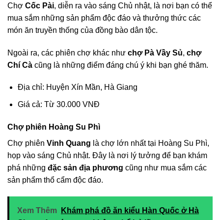
Chợ
Cốc Pài
, diễn ra vào sáng Chủ nhật, là nơi bạn có thể
mua sắm những sản phẩm độc đáo và thưởng thức các
món ăn truyền thống của đồng bào dân tộc.
Ngoài ra, các phiên chợ khác như
chợ Pà Vầy Sủ
,
chợ
Chí Cà
cũng là những điểm đáng chú ý khi bạn ghé thăm.
Địa chỉ: Huyện Xín Mần, Hà Giang
Giá cả: Từ 30.000 VNĐ
Chợ phiên Hoàng Su Phì
Chợ phiên
Vinh Quang
là chợ lớn nhất tại Hoàng Su Phì,
họp vào sáng Chủ nhật. Đây là nơi lý tưởng để bạn khám
phá những
đặc sản địa phương
cũng như mua sắm các
sản phẩm thổ cẩm độc đáo.
Xem Thêm
Khám phá đồ ăn kiểu Hàn Quốc ở Hà