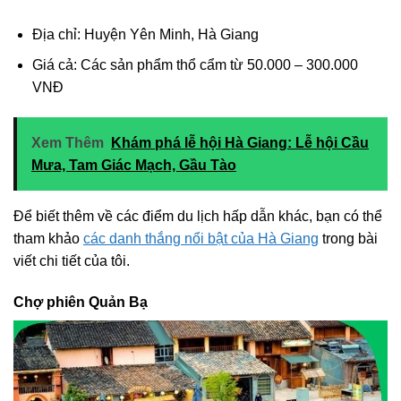
Địa chỉ: Huyện Yên Minh, Hà Giang
Giá cả: Các sản phẩm thổ cẩm từ 50.000 – 300.000
VNĐ
Xem Thêm
Khám phá lễ hội Hà Giang: Lễ hội Cầu
Mưa, Tam Giác Mạch, Gầu Tào
Để biết thêm về các điểm du lịch hấp dẫn khác, bạn có thể
tham khảo
các danh thắng nổi bật của Hà Giang
trong bài
viết chi tiết của tôi.
Chợ phiên Quản Bạ