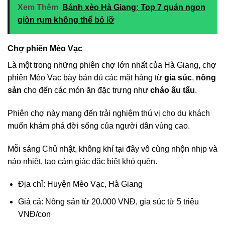
Xem Thêm
Bánh xèo Hà Giang: Top 7 quán ngon
giòn rụm không thể bỏ lỡ
Chợ phiên Mèo Vạc
Là một trong những phiên chợ lớn nhất của Hà Giang, chợ
phiên Mèo Vạc bày bán đủ các mặt hàng từ
gia súc
,
nông
sản
cho đến các món ăn đặc trưng như
cháo ấu tẩu
.
Phiên chợ này mang đến trải nghiệm thú vị cho du khách
muốn khám phá đời sống của người dân vùng cao.
Mỗi sáng Chủ nhật, không khí tại đây vô cùng nhộn nhịp và
náo nhiệt, tạo cảm giác đặc biệt khó quên.
Địa chỉ: Huyện Mèo Vạc, Hà Giang
Giá cả: Nông sản từ 20.000 VNĐ, gia súc từ 5 triệu
VNĐ/con