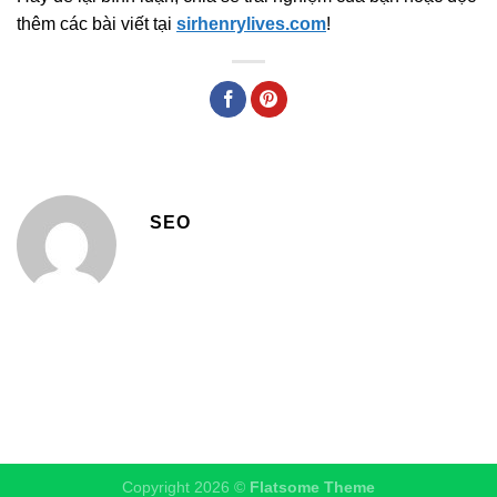
thêm các bài viết tại
sirhenrylives.com
!
SEO
Copyright 2026 ©
Flatsome Theme