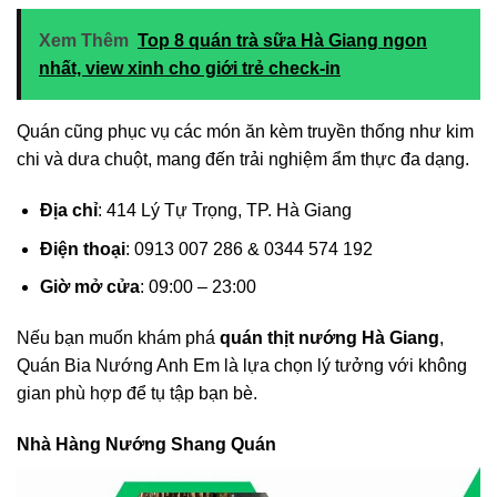
Xem Thêm
Top 8 quán trà sữa Hà Giang ngon
nhất, view xinh cho giới trẻ check-in
Quán cũng phục vụ các món ăn kèm truyền thống như kim
chi và dưa chuột, mang đến trải nghiệm ẩm thực đa dạng.
Địa chỉ
: 414 Lý Tự Trọng, TP. Hà Giang
Điện thoại
: 0913 007 286 & 0344 574 192
Giờ mở cửa
: 09:00 – 23:00
Nếu bạn muốn khám phá
quán thịt nướng Hà Giang
,
Quán Bia Nướng Anh Em là lựa chọn lý tưởng với không
gian phù hợp để tụ tập bạn bè.
Nhà Hàng Nướng Shang Quán