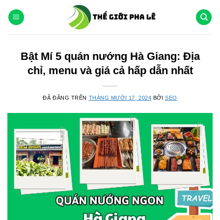
Chuyển
đến
nội
dung
Bật Mí 5 quán nướng Hà Giang: Địa
chỉ, menu và giá cả hấp dẫn nhất
ĐÃ ĐĂNG TRÊN
THÁNG MƯỜI 17, 2024
BỞI
SEO