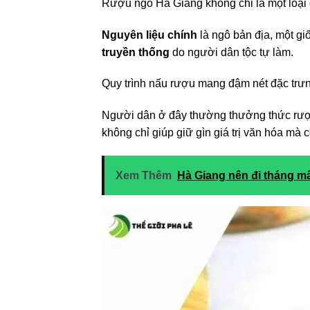
Rượu ngô Hà Giang không chỉ là một loại 
Nguyên liệu chính
là ngô bản địa, một g
truyền thống
do người dân tộc tự làm.
Quy trình nấu rượu mang đậm nét đặc trưn
Người dân ở đây thường thưởng thức rượu
không chỉ giúp giữ gìn giá trị văn hóa mà 
Xem Thêm
Hà Giang nên đi tháng m