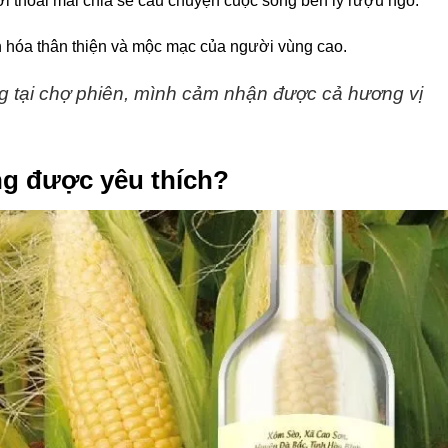
i thoải mái chia sẻ câu chuyện cuộc sống bên ly rượu ngô.
ăn hóa thân thiện và mộc mạc của người vùng cao.
g tại chợ phiên, mình cảm nhận được cả hương vị
ng được yêu thích?