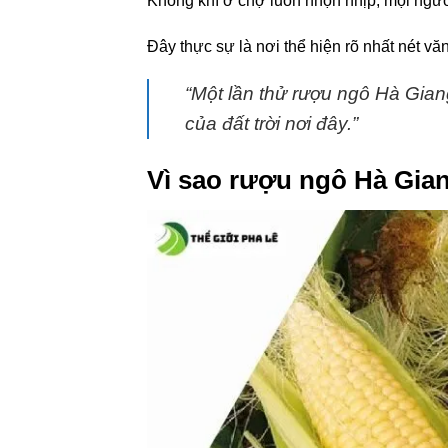
Không khí ở chợ luôn nhộn nhịp, mọi ngườ
Đây thực sự là nơi thể hiện rõ nhất nét v
“Một lần thử rượu ngô Hà Gian
của đất trời nơi đây.”
Vì sao rượu ngô Hà Gia