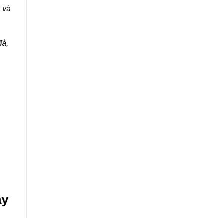
n và
đà,
ày