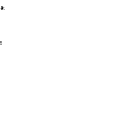
ắt
ô,