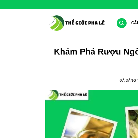
Chuyển
đến
nội
CẨ
dung
Khám Phá Rượu Ngô
ĐÃ ĐĂNG