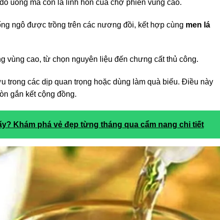
đồ uống mà còn là linh hồn của chợ phiên vùng cao.
iống ngô được trồng trên các nương đồi, kết hợp cùng
men lá
g vùng cao, từ chọn nguyên liệu đến chưng cất thủ công.
 trong các dịp quan trọng hoặc dùng làm quà biếu. Điều này
còn gắn kết cộng đồng.
ấy? Khám phá vẻ đẹp từng tháng qua cẩm nang chi tiết